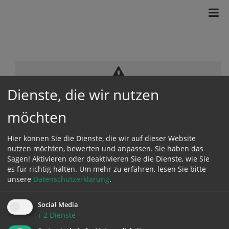
Dienste, die wir nutzen
Zustimmung erforderlich!
Bitte akzeptieren Sie
Cookies von Google Maps
und
laden Sie
die Seite neu
, um diesen Inhalt sehen zu können.
möchten
Hier können Sie die Dienste, die wir auf dieser Website
nutzen möchten, bewerten und anpassen. Sie haben das
Sagen! Aktivieren oder deaktivieren Sie die Dienste, wie Sie
es für richtig halten.
Um mehr zu erfahren, lesen Sie bitte
unsere
Datenschutzerklärung
.
Social Media
↓
2
Dienste