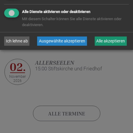
Oktober
2026
Alle Dienste aktivieren oder deaktivieren
Mit diesem Schalter können Sie alle Dienste aktivieren oder
deaktivieren.
ALLERHEILIGEN
01.
10:00 Stiftskirche
Ich lehne ab
Ausgewählte akzeptieren
Alle akzeptieren
November
2026
ALLERSEELEN
02.
15:00 Stiftskirche und Friedhof
November
2026
ALLE TERMINE