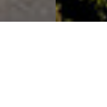
beten & arbeiten
KLOSTER | ORDEN | GESCHICHTE |
GEGENWART