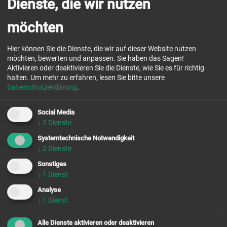
Dienste, die wir nutzen
möchten
Hier können Sie die Dienste, die wir auf dieser Website nutzen
möchten, bewerten und anpassen. Sie haben das Sagen!
Aktivieren oder deaktivieren Sie die Dienste, wie Sie es für richtig
halten.
Um mehr zu erfahren, lesen Sie bitte unsere
Datenschutzerklärung
.
Genuss &
Social Media
↓
2
Dienste
Weitsicht
Systemtechnische Notwendigkeit
Chor-
gebet
↓
2
Dienste
Sonstiges
buchen &
besuchen
↓
1
Dienst
NEWS
Analyse
Kontakt &
Öffnung
↓
1
Dienst
Alle Dienste aktivieren oder deaktivieren