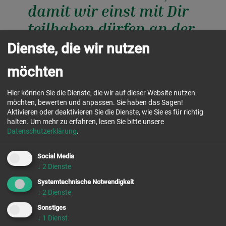
damit wir einst mit Dir
teilhaben dürfen an der
Herrlichkeit des Vaters
Dienste, die wir nutzen
und des Sohnes und des
möchten
Heiligen Geistes.
Hier können Sie die Dienste, die wir auf dieser Website nutzen
Amen.
möchten, bewerten und anpassen. Sie haben das Sagen!
Aktivieren oder deaktivieren Sie die Dienste, wie Sie es für richtig
halten.
Um mehr zu erfahren, lesen Sie bitte unsere
Datenschutzerklärung
.
Social Media
↓
2
Dienste
Systemtechnische Notwendigkeit
Chor-
gebet
↓
2
Dienste
Sonstiges
buchen &
besuchen
↓
1
Dienst