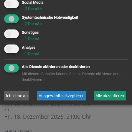
Social Media
↓
2
Dienste
Systemtechnische Notwendigkeit
Chor-
gebet
↓
2
Dienste
Sonstiges
buchen &
besuchen
↓
1
Dienst
Analyse
Kontakt &
Öffnung
↓
1
Dienst
Alle Dienste aktivieren oder deaktivieren
Mit diesem Schalter können Sie alle Dienste aktivieren oder
deaktivieren.
ZEIT
Ich lehne ab
Ausgewählte akzeptieren
Alle akzeptieren
Fr., 18. Dezember 2026,
19:00 Uhr
bis
Fr., 18. Dezember 2026,
21:00 Uhr
KURSLEITUNG