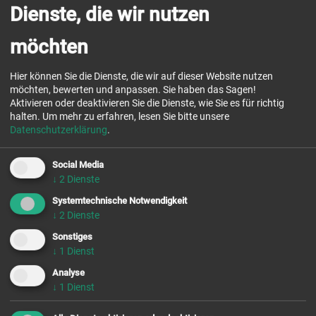
E-Mail
*
Dienste, die wir nutzen
möchten
ESSEN
Hier können Sie die Dienste, die wir auf dieser Website nutzen
möchten, bewerten und anpassen. Sie haben das Sagen!
Ich esse vegetarisch
Aktivieren oder deaktivieren Sie die Dienste, wie Sie es für richtig
halten.
Um mehr zu erfahren, lesen Sie bitte unsere
ANMERKUNGEN
Datenschutzerklärung
.
Social Media
↓
2
Dienste
Systemtechnische Notwendigkeit
Chor-
gebet
↓
2
Dienste
Sonstiges
buchen &
besuchen
↓
1
Dienst
Analyse
Kontakt &
Öffnung
↓
1
Dienst