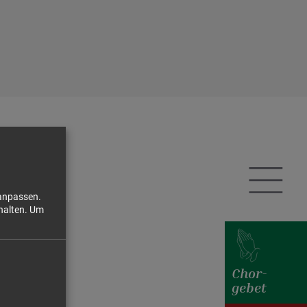
 anpassen.
halten.
Um
Chor-
gebet