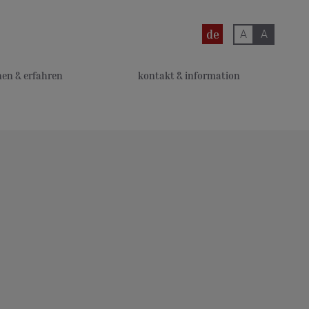
en
de
nen & erfahren
kontakt & information