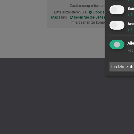
Zustimmung erforderlich!
Son
Bitte akzeptieren Sie
Cookies von Google
↓
1
Maps
und
laden Sie die Seite neu
, um diesen
Inhalt sehen zu können.
Ana
↓
1
All
Mit
Ich lehne ab