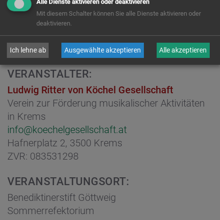
Alle Dienste aktivieren oder deaktivieren
Mit diesem Schalter können Sie alle Dienste aktivieren oder
Karten:
deaktivieren.
hier gelangen Sie direkt zum Online-Shop des Veranstalters
Ich lehne ab
Ausgewählte akzeptieren
Alle akzeptieren
VERANSTALTER:
Ludwig Ritter von Köchel Gesellschaft
Verein zur Förderung musikalischer Aktivitäten
in Krems
info@koechelgesellschaft.at
Hafnerplatz 2, 3500 Krems
ZVR: 083531298
VERANSTALTUNGSORT:
Benediktinerstift Göttweig
Sommerrefektorium