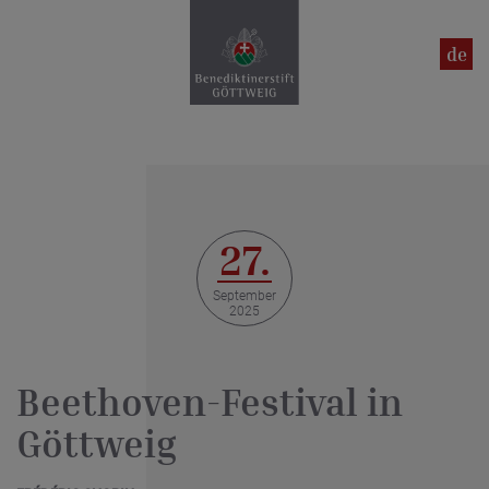
en
de
27.
September
2025
Beethoven-Festival in
Göttweig