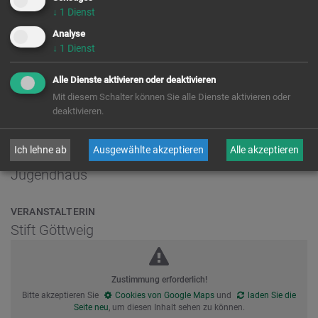
besuchen
↓
1
Dienst
Analyse
Kontakt &
Öffnung
↓
1
Dienst
ZEIT
Alle Dienste aktivieren oder deaktivieren
Mo., 03. August 2026,
08:00 Uhr
Mit diesem Schalter können Sie alle Dienste aktivieren oder
bis
deaktivieren.
Fr., 07. August 2026,
16:00 Uhr
Ich lehne ab
Ausgewählte akzeptieren
Alle akzeptieren
ORT
Jugendhaus
VERANSTALTERIN
Stift Göttweig
Zustimmung erforderlich!
Bitte akzeptieren Sie
Cookies von Google Maps
und
laden Sie die
Seite neu
, um diesen Inhalt sehen zu können.