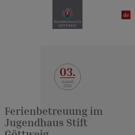
en
de
03.
August
2026
Ferienbetreuung im
Jugendhaus Stift
Göttweig