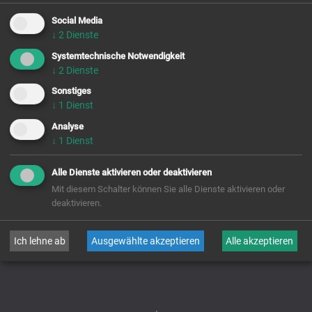
Eintritt:
8. 9. 1994
Social Media
Ewige Profess:
8. 9. 1998
↓
2
Dienste
Systemtechnische Notwendigkeit
Priesterweihe:
14. 8. 2000
Chor-
gebet
↓
2
Dienste
Namenstag:
4. 2.
Sonstiges
buchen &
besuchen
↓
1
Dienst
Analyse
Kontakt &
Öffnung
↓
1
Dienst
Alle Dienste aktivieren oder deaktivieren
zurück
Mit diesem Schalter können Sie alle Dienste aktivieren oder
deaktivieren.
Ich lehne ab
Ausgewählte akzeptieren
Alle akzeptieren