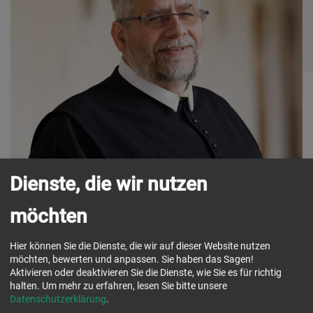
Dienste, die wir nutzen
möchten
Funktion:
Substitut in Kilb und
Hier können Sie die Dienste, die wir auf dieser Website nutzen
Bischofstetten, Assistent im Exerzitienhaus
möchten, bewerten und anpassen. Sie haben das Sagen!
Herkunft:
Mühlbach (Erzdiözese Wien)
Aktivieren oder deaktivieren Sie die Dienste, wie Sie es für richtig
halten.
Um mehr zu erfahren, lesen Sie bitte unsere
Datenschutzerklärung
.