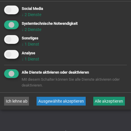
Eintritt:
8. 9. 1963
Social Media
Ewige Profess:
10. 9. 1967
↓
2
Dienste
Systemtechnische Notwendigkeit
Priesterweihe:
11. 8. 1968
Chor-
gebet
↓
2
Dienste
Namenstag:
31. 10.
Sonstiges
buchen &
besuchen
↓
1
Dienst
Analyse
Kontakt &
Öffnung
↓
1
Dienst
Alle Dienste aktivieren oder deaktivieren
zurück
Mit diesem Schalter können Sie alle Dienste aktivieren oder
deaktivieren.
Ich lehne ab
Ausgewählte akzeptieren
Alle akzeptieren