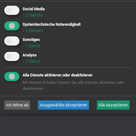
Social Media
Eintritt:
11. 2. 2023
↓
2
Dienste
Systemtechnische Notwendigkeit
Zeitliche Profess:
3. 2. 2024
Chor-
gebet
↓
2
Dienste
Namenstag:
6. 12.
Sonstiges
buchen &
besuchen
↓
1
Dienst
Analyse
Kontakt &
Öffnung
↓
1
Dienst
Alle Dienste aktivieren oder deaktivieren
zurück
Mit diesem Schalter können Sie alle Dienste aktivieren oder
deaktivieren.
Ich lehne ab
Ausgewählte akzeptieren
Alle akzeptieren