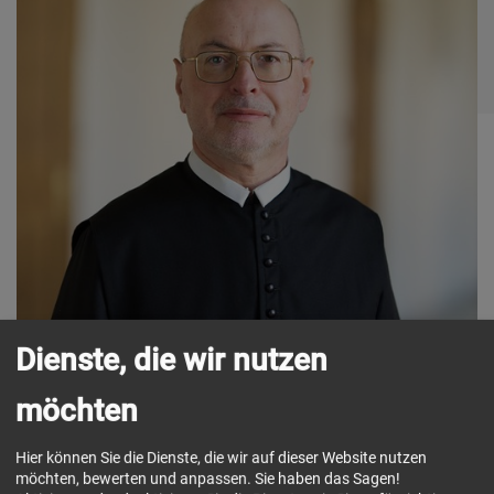
Dienste, die wir nutzen
möchten
Funktion:
Subprior, Magister der Kleriker und
Novizen, Kapitelsekretär, Kustos der
Hier können Sie die Dienste, die wir auf dieser Website nutzen
Stiftskirche, Archivar, Beauftragter für die
möchten, bewerten und anpassen. Sie haben das Sagen!