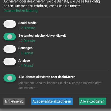
Aktivieren oder deaktivieren Sie die Dienste, wie Sie es für richtig
Kunstsammlungen
halten.
Um mehr zu erfahren, lesen Sie bitte unsere
Herkunft:
Kleinweikersdorf (Erzdiözese Wien)
Datenschutzerklärung
.
Social Media
Eintritt:
8. 9. 1982
↓
2
Dienste
Ewige Profess:
8. 9. 1987
Systemtechnische Notwendigkeit
Chor-
gebet
↓
2
Dienste
Priesterweihe:
9. 6. 1990
Sonstiges
buchen &
besuchen
↓
1
Dienst
Namenstag:
4. 10.
Analyse
Kontakt &
Öffnung
↓
1
Dienst
Alle Dienste aktivieren oder deaktivieren
Mit diesem Schalter können Sie alle Dienste aktivieren oder
deaktivieren.
zurück
Ich lehne ab
Ausgewählte akzeptieren
Alle akzeptieren